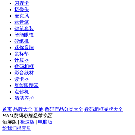
闪存卡
摄像头
麦克风
录音笔
键鼠套装
智能眼镜
碎纸机
迷你音响
鼠标垫
计算器
数码相框
影音线材
读卡器
智能跟踪器
点钞机
清洁养护
首页
品牌大全
其他
数码产品分类大全
数码相框品牌大全
HNM数码相框品牌专区
触屏版
|
极速版
|
电脑版
给我们提意见