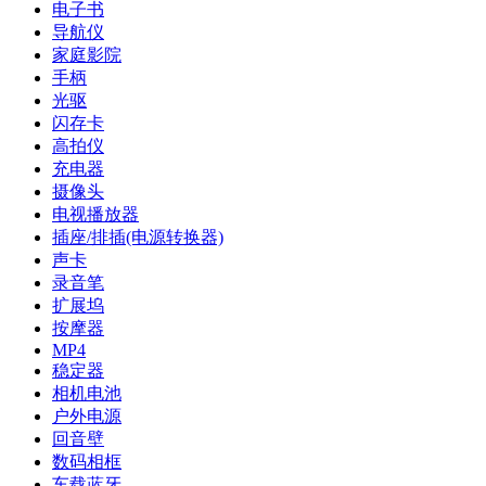
电子书
导航仪
家庭影院
手柄
光驱
闪存卡
高拍仪
充电器
摄像头
电视播放器
插座/排插(电源转换器)
声卡
录音笔
扩展坞
按摩器
MP4
稳定器
相机电池
户外电源
回音壁
数码相框
车载蓝牙